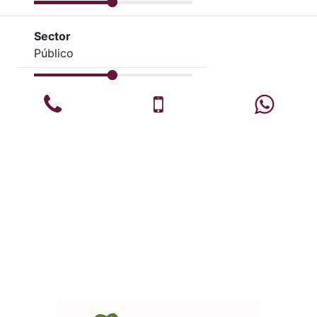
Sector
Público
Teléfono
Celular
Whats