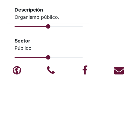
Descripción
Organismo público.
Sector
Público
Blog
Teléfono
Facebook
Cor