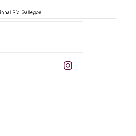
ional Río Gallegos
léfono
Instagram